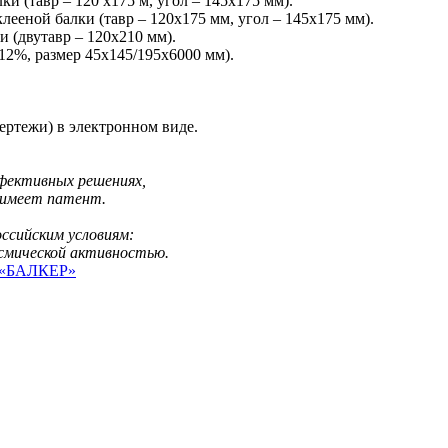
и (тавр – 120 х175 м, угол – 145х175 мм).
ееной балки (тавр – 120х175 мм, угол – 145х175 мм).
 (двутавр – 120х210 мм).
12%, размер 45х145/195х6000 мм).
ертежи) в электронном виде.
фективных решениях,
 имеет патент.
ссийским условиям:
ейсмической активностью.
«БАЛКЕР»