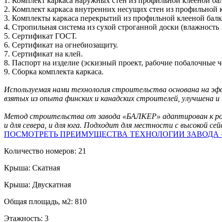
1. Комплект каркаса наружных стен из профильной клееной балк
2. Комплект каркаса внутренних несущих стен из профильной кл
3. Комплекты каркаса перекрытий из профильной клееной балки
4. Стропильная система из сухой строганной доски (влажность 
5. Сертификат ГОСТ.
6. Сертификат на огнебиозащиту.
7. Сертификат на клей.
8. Паспорт на изделие (эскизный проект, рабочие побалочные ч
9. Сборка комплекта каркаса.
Используемая нами технология строительства основана на эф
взятых из опыта финских и канадских строителей, улучшена и
Метод строительства от завода «БАЛКЕР» адаптирован к ро
и для севера, и для юга. Подходит для местности с высокой с
ПОСМОТРЕТЬ ПРЕИМУЩЕСТВА ТЕХНОЛОГИИ ЗАВОДА 
Количество номеров: 21
Крыша: Скатная
Крыша: Двускатная
Общая площадь, м2: 810
Этажность: 3