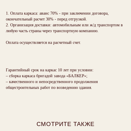
1. Оплата каркаса: аванс 70% - при заключении договора,
окончательный расчет 30% - перед отгрузкой.
2. Организация доставки: автомобильным или ж/д транспортом в
любую часть страны через транспортную компанию.
Оплата осуществляется на расчетный счет.
Гарантийный срок на каркас 10 лет при условии:
– сборка каркаса бригадой завода «БАЛКЕР»;
– качественного и непосредственного продолжения
Каталог каркасов
Контакты
общестроительных работ по возведению здания.
O заводе
Партнеры
Технология
Рассчитать ваш проект
Политика конфиденциальности
Отличия от ЛСТК
Пользовательское
Застройщикам
cоглашение
Отзывы
Политика использования
СМОТРИТЕ ТАКЖЕ
файлов cookie
Юридический адрес: 610002, Кировская область,