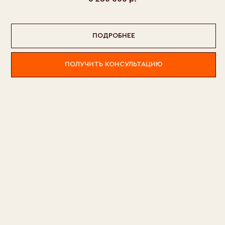
Отзывы
Политика использования
файлов cookie
Юридический адрес: 610002, Кировская область,
город Киров, Казанская ул., д. 90, помещ. 1012
ПОДРОБНЕЕ
ИНН 4345136176
КПП 434501001
© 2006-2026
ПОЛУЧИТЬ КОНСУЛЬТАЦИЮ
ООО СПК «БАЛКЕР»
Стоимость готовых комплектов каркасов не является
публичной офертой. Условия оплаты, комплектность
определяются при заключении договора.