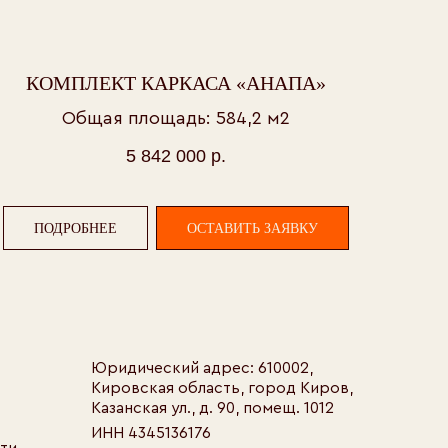
ридический адрес: 610002,
ировская область, город Киров,
занская ул., д. 90, помещ. 1012
‎КОМПЛЕКТ КАРКАСА «АНАПА»
НН 4345136176
Общая площадь: 584,2 м2
ПП 434501001
оимость готовых комплектов каркасов не является
5 842 000
р.
бличной офертой. Условия оплаты, комплектность
ределяются при заключении договора.
ПОДРОБНЕЕ
ОСТАВИТЬ ЗАЯВКУ