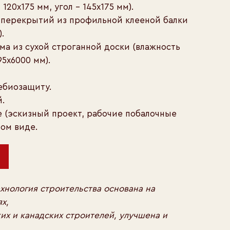
 120х175 мм, угол – 145х175 мм).
а перекрытий из профильной клееной балки
.
ма из сухой строганной доски (влажность
95х6000 мм).
ебиозащиту.
й.
е (эскизный проект, рабочие побалочные
ом виде.
хнология строительства основана на
х,
ких и канадских строителей, улучшена и