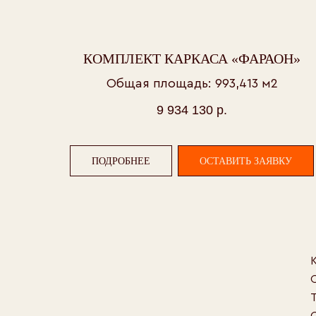
Каталог
O завод
КОМПЛЕКТ КАРКАСА «ФАРАОН»
Техноло
Отличия
Общая площадь: 993,413 м2
© 2006-2026
Застро
ООО СПК «БАЛКЕР»
9 934 130
р.
Отзывы
ПОДРОБНЕЕ
ОСТАВИТЬ ЗАЯВКУ