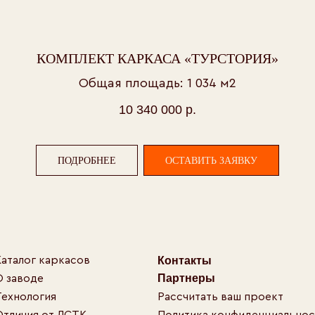
Ю
 каркасов
Контакты
К
Партнеры
е
Ка
КОМПЛЕКТ КАРКАСА «ТУРСТОРИЯ»
гия
Рассчитать ваш проект
И
 от ЛСТК
Политика конфиденциальности
Общая площадь: 1 034 м2
К
йщикам
Пользовательское cоглашение
Ст
10 340 000
р.
Политика использования файлов cookie
пу
оп
ПОДРОБНЕЕ
ОСТАВИТЬ ЗАЯВКУ