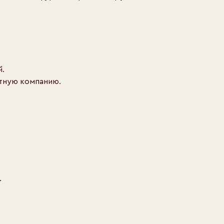
й.
ртную компанию.
.