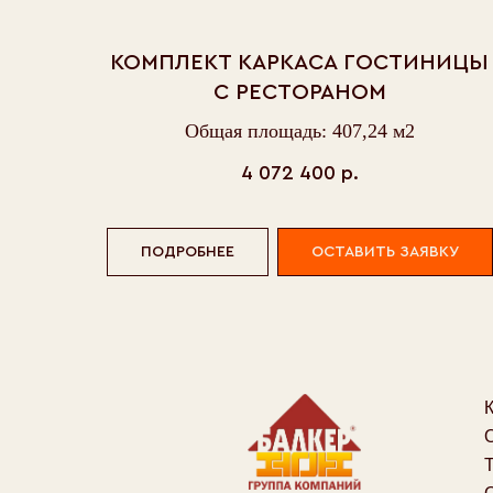
Каталог
КОМПЛЕКТ КАРКАСА ГОСТИНИЦЫ
O завод
С РЕСТОРАНОМ
Техноло
Отличия
Общая площадь: 407,24 м2
© 2006-2026
Застро
ООО СПК «БАЛКЕР»
4 072 400
р.
Отзывы
ПОДРОБНЕЕ
ОСТАВИТЬ ЗАЯВКУ