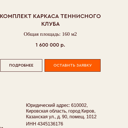
идический адрес: 610002,
КОМПЛЕКТ КАРКАСА ТЕННИСНОГО
ровская область, город Киров,
занская ул., д. 90, помещ. 1012
КЛУБА
НН 4345136176
Общая площадь: 160 м2
ПП 434501001
оимость готовых комплектов каркасов не является публичной
1 600 000
р.
ертой. Условия оплаты, комплектность определяются при
лючении договора.
ПОДРОБНЕЕ
ОСТАВИТЬ ЗАЯВКУ