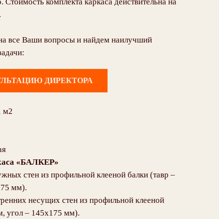
. Стоимость комплекта каркаса действительна на
.
на все Ваши вопросы и найдем наилучший
задачи:
УЛЬТАЦИЮ ДИРЕКТОРА
1
м2
ая
ркаса «БАЛКЕР»
ужных стен из профильной клееной балки (тавр –
175 мм).
тренних несущих стен из профильной клееной
м, угол – 145х175 мм).