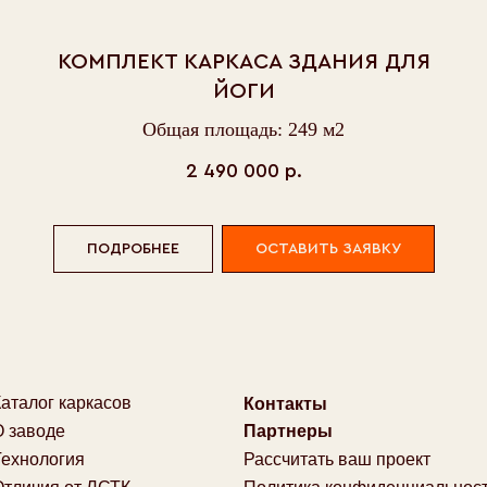
Юр
 каркасов
Контакты
КОМПЛЕКТ КАРКАСА ЗДАНИЯ ДЛЯ
Ки
е
Партнеры
Ка
ЙОГИ
гия
Рассчитать ваш проект
И
 от ЛСТК
Политика конфиденциальности
Общая площадь: 249 м2
К
йщикам
Пользовательское cоглашение
Ст
2 490 000
р.
Политика использования файлов cookie
оф
зак
ПОДРОБНЕЕ
ОСТАВИТЬ ЗАЯВКУ