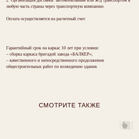
2. Организация доставки: автомобильным или ж/д транспортом в
любую часть страны через транспортную компанию.
Оплата осуществляется на расчетный счет.
Гарантийный срок на каркас 10 лет при условии:
– сборка каркаса бригадой завода «БАЛКЕР»;
– качественного и непосредственного продолжения
общестроительных работ по возведению здания.
Каталог каркасов
Контакты
O заводе
Партнеры
Технология
Рассчитать ваш проект
Политика конфиденциальности
Отличия от ЛСТК
Пользовательское
Застройщикам
cоглашение
СМОТРИТЕ ТАКЖЕ
Отзывы
Политика использования
файлов cookie
Юридический адрес: 610002, Кировская область,
город Киров, Казанская ул., д. 90, помещ. 1012
ИНН 4345136176
КПП 434501001