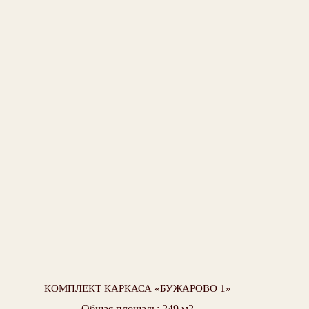
© 2006-2026
ООО СПК «БАЛКЕР»
Стоимость готовых комплектов каркасов не является
публичной офертой. Условия оплаты, комплектность
определяются при заключении договора.
КОМПЛЕКТ КАРКАСА «БУЖАРОВО 1»
Общая площадь: 249 м2